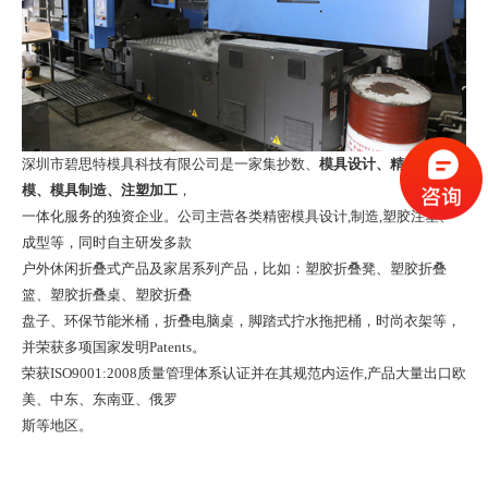
深圳市碧思特模具科技有限公司
是一家集抄数、
模具设计、精密模具开
模、模具制造、
注塑加工
，
一体化服务的独资企业。公司主营各类精密模具设计,制造,塑胶注塑、
成型等，同时自主研发多款
户外休闲折叠式产品及家居系列产品，比如：塑胶折叠凳、塑胶折叠
篮、塑胶折叠桌、塑胶折叠
盘子、环保节能米桶，折叠电脑桌，脚踏式拧水拖把桶，时尚衣架等，
并荣获多项国家发明Patents。
荣获ISO9001:2008质量管理体系认证并在其规范内运作,产品大量出口欧
美、中东、东南亚、俄罗
斯等地区。