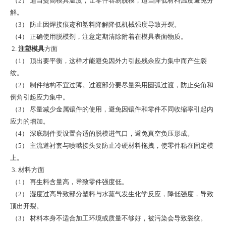
（2） 适当提高模具温度，让零件容易脱模，适当降低材料温度避免分
解。
（3） 防止因焊接痕迹和塑料降解降低机械强度导致开裂。
（4） 正确使用脱模剂，注意定期清除附着在模具表面物质。
2.
注塑模具
方面
（1） 顶出要平衡，这样才能避免因外力引起残余应力集中而产生裂
纹。
（2） 制件结构不宜过薄。过渡部分要尽量采用圆弧过渡，防止尖角和
倒角引起应力集中。
（3） 尽量减少金属镶件的使用，避免因镶件和零件不同收缩率引起内
应力的增加。
（4） 深底制件要设置合适的脱模进气口，避免真空负压形成。
（5） 主流道衬套与喷嘴接头要防止冷硬材料拖拽，使零件粘在固定模
上。
3. 材料方面
（1） 再生料含量高，导致零件强度低。
（2） 湿度过高导致部分塑料与水蒸气发生化学反应，降低强度，导致
顶出开裂。
（3） 材料本身不适合加工环境或质量不够好，被污染会导致裂纹。